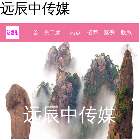
远辰中传媒
首
关于远
热点
招商
案例
联系
页
辰中传
新闻
加盟
展示
我们
媒
远辰中传媒