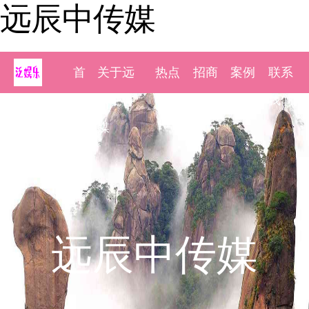
远辰中传媒
首
关于远
热点
招商
案例
联系
页
辰中传
新闻
加盟
展示
我们
媒
远辰中传媒